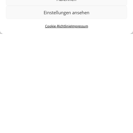
Einstellungen ansehen
Cookie-Richtlinie
Impressum
Wir sind eine moderne Tierarztpraxis mit besonderem
Schwerpunkt in der Kleintiermedizin. Was uns